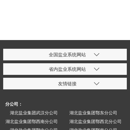
全国盐业系统网站
省内盐业系统网站
友情链接
分公司：
湖北盐业集团武汉分公司
湖北盐业集团鄂东分公司
湖北盐业集团鄂西南分公司
湖北盐业集团鄂西北分公司
湖北盐业集团鄂中分公司
湖北盐业集团鄂南分公司