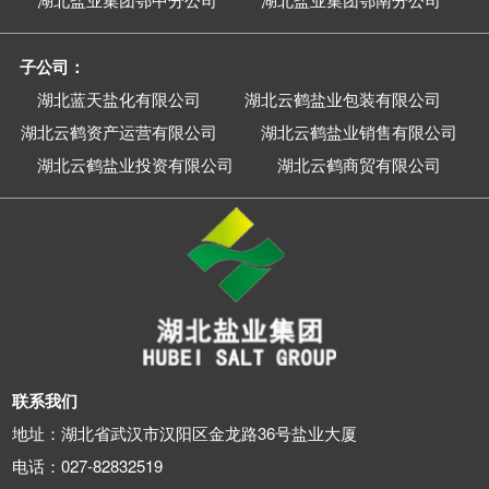
子公司：
湖北蓝天盐化有限公司
湖北云鹤盐业包装有限公司
湖北云鹤资产运营有限公司
湖北云鹤盐业销售有限公司
湖北云鹤盐业投资有限公司
湖北云鹤商贸有限公司
联系我们
地址：湖北省武汉市汉阳区金龙路36号盐业大厦
电话：027-82832519